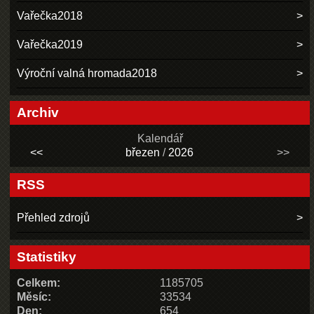
Vařečka2018
Vařečka2019
Výroční valná hromada2018
Archiv
Kalendář
<<
březen
/
2026
>>
RSS
Přehled zdrojů
Statistiky
Celkem:
1185705
Měsíc:
33534
Den:
654