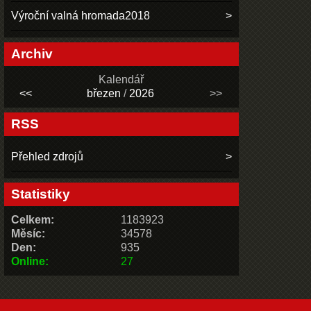
Výroční valná hromada2018
Archiv
Kalendář
<<
březen
/
2026
>>
RSS
Přehled zdrojů
Statistiky
Celkem:
1183923
Měsíc:
34578
Den:
935
Online:
27