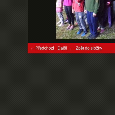
← Předchozí
Další →
Zpět do složky