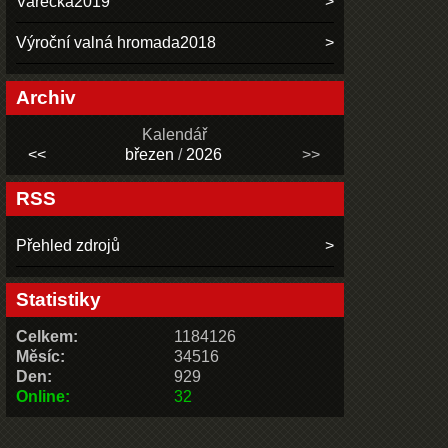
Vařečka2019
Výroční valná hromada2018
Archiv
Kalendář
<<
březen
/
2026
>>
RSS
Přehled zdrojů
Statistiky
Celkem:
1184126
Měsíc:
34516
Den:
929
Online:
32