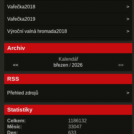
Vařečka2018
Vařečka2019
Výroční valná hromada2018
Archiv
Kalendář
<<
březen
/
2026
>>
RSS
Přehled zdrojů
Statistiky
Celkem:
1186132
Měsíc:
33047
Den:
633