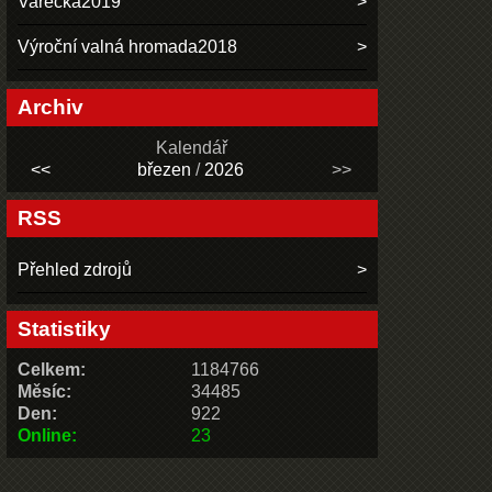
Vařečka2019
Výroční valná hromada2018
Archiv
Kalendář
<<
březen
/
2026
>>
RSS
Přehled zdrojů
Statistiky
Celkem:
1184766
Měsíc:
34485
Den:
922
Online:
23