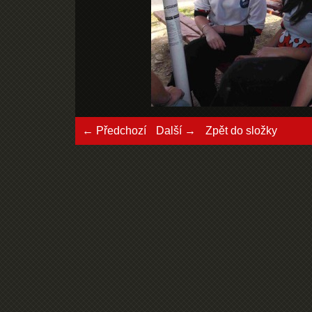
← Předchozí
Další →
Zpět do složky