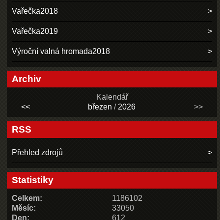
Vařečka2018
Vařečka2019
Výroční valná hromada2018
Archiv
Kalendář
<<
březen
/
2026
>>
RSS
Přehled zdrojů
Statistiky
Celkem:
1186102
Měsíc:
33050
Den:
612