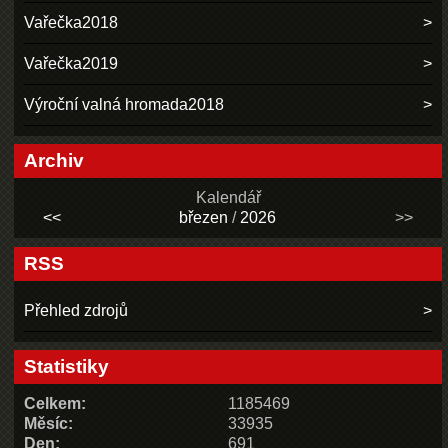
Vařečka2018
Vařečka2019
Výroční valná hromada2018
Archiv
Kalendář
<<
březen
/
2026
>>
RSS
Přehled zdrojů
Statistiky
Celkem:
1185469
Měsíc:
33935
Den:
691