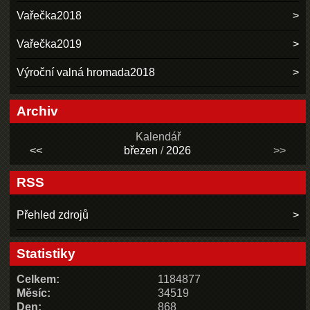
Vařečka2018
Vařečka2019
Výroční valná hromada2018
Archiv
Kalendář
<<
březen
/
2026
>>
RSS
Přehled zdrojů
Statistiky
Celkem:
1184877
Měsíc:
34519
Den:
868