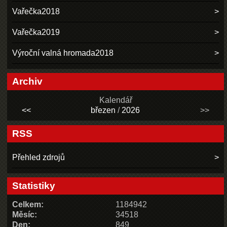
Vařečka2018
Vařečka2019
Výroční valná hromada2018
Archiv
Kalendář
<<
březen
/
2026
>>
RSS
Přehled zdrojů
Statistiky
Celkem:
1184942
Měsíc:
34518
Den:
849