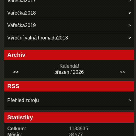
Vařečka2017
Vařečka2018
Vařečka2019
Výroční valná hromada2018
Archiv
Kalendář
<<
březen
/
2026
>>
RSS
Přehled zdrojů
Statistiky
Celkem:
1183935
Měsíc:
34577