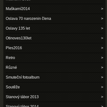
Maškarní2014
Oslava 70 narozenin člena
Oslavy 135 let
Otinoves130let
Ples2016
Retro
Různé
Smuteční fotoalbum
Soutěže
Stanový tábor 2013
Stanový tábor 2014