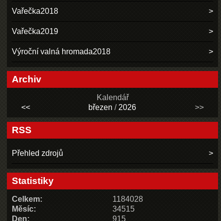
Vařečka2018
Vařečka2019
Výroční valná hromada2018
Archiv
Kalendář
<<
březen
/
2026
>>
RSS
Přehled zdrojů
Statistiky
Celkem:
1184028
Měsíc:
34515
Den:
915