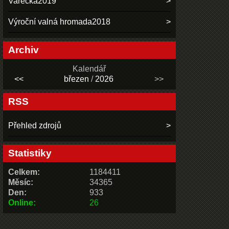
Vařečka2019
Výroční valná hromada2018
Archiv
Kalendář
<<
březen
/
2026
>>
RSS
Přehled zdrojů
Statistiky
Celkem:
1184411
Měsíc:
34365
Den:
933
Online:
26