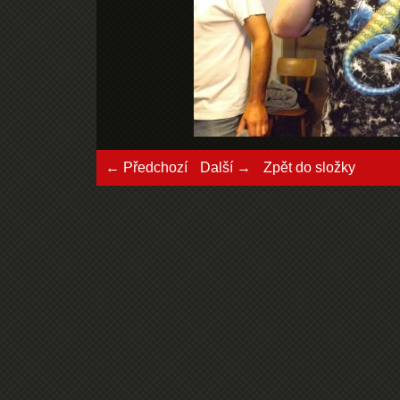
← Předchozí
Další →
Zpět do složky