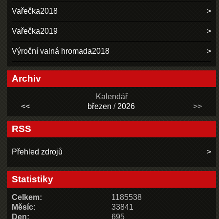
Vařečka2018
Vařečka2019
Výroční valná hromada2018
Archiv
Kalendář
<<
březen
/
2026
>>
RSS
Přehled zdrojů
Statistiky
Celkem:
1185538
Měsíc:
33841
Den:
695