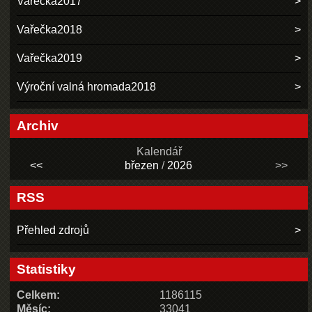
Vařečka2017
Vařečka2018
Vařečka2019
Výroční valná hromada2018
Archiv
Kalendář
<<
březen
/
2026
>>
RSS
Přehled zdrojů
Statistiky
Celkem:
1186115
Měsíc:
33041