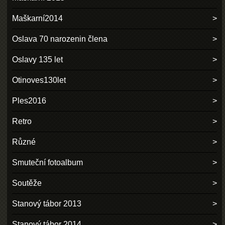
Maškarní2014
Oslava 70 narozenin člena
Oslavy 135 let
Otinoves130let
Ples2016
Retro
Různé
Smuteční fotoalbum
Soutěže
Stanový tábor 2013
Stanový tábor 2014